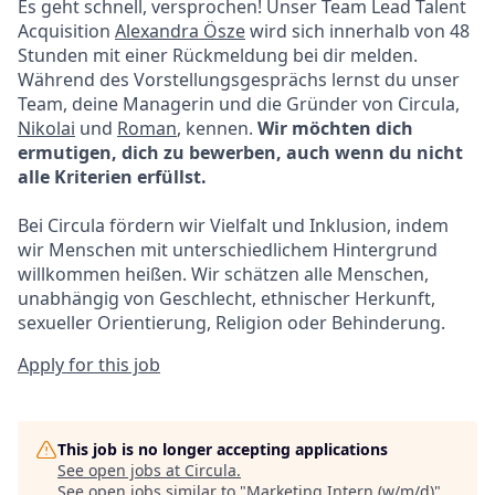
Es geht schnell, versprochen! Unser Team Lead Talent
Acquisition
Alexandra Ösze
wird sich innerhalb von 48
Stunden mit einer Rückmeldung bei dir melden.
Während des Vorstellungsgesprächs lernst du unser
Team, deine Managerin und die Gründer von Circula,
Nikolai
und
Roman
, kennen.
Wir möchten dich
ermutigen, dich zu bewerben, auch wenn du nicht
alle Kriterien erfüllst.
Bei Circula fördern wir Vielfalt und Inklusion, indem
wir Menschen mit unterschiedlichem Hintergrund
willkommen heißen. Wir schätzen alle Menschen,
unabhängig von Geschlecht, ethnischer Herkunft,
sexueller Orientierung, Religion oder Behinderung.
Apply for this job
This job is no longer accepting applications
See open jobs at
Circula
.
See open jobs similar to "
Marketing Intern (w/m/d)
"